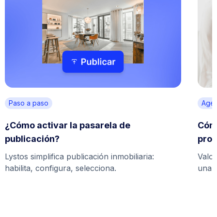
Paso a paso
Agen
¿Cómo activar la pasarela de
Cómo
publicación?
prof
Lystos simplifica publicación inmobiliaria:
Valo
habilita, configura, selecciona.
una t