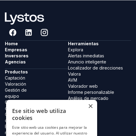
Home
Herramientas
Empresas
Explora
Inversores
Alertas inmediatas
Agencias
Anuncio inteligente
Localizador de direcciones
Productos
Valora
Captación
AVM
Valoración
Valorador web
Gestión de
Informe personalizable
equipo
Análisis de mercado
Gestión de
×
Equipo
carteras
Ese sitio web utiliza
Catastro 2.0
Gestión de
Colecciones
cookies
clientes
Tarjeta digital
Estudio de
Este sitio web usa cookies para mejorar la
Lystos AI
mercado
experiencia del usuario. Al utilizar nuestro
Agentes IA