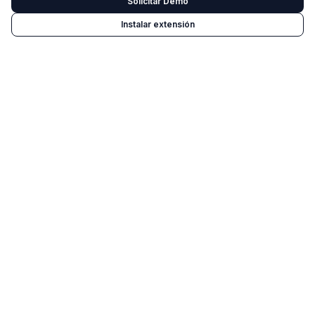
Solicitar Demo
Instalar extensión
01
Haz click en “Instalar extensión”
Llega a la tienda web de chrome y
02
haz click en “Añadir a Chrome”
Haz click en “Añadir extensión”
03
para confirmar