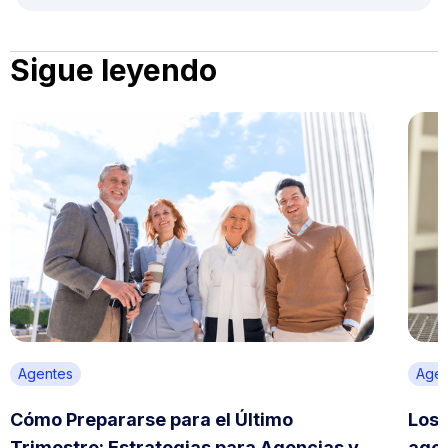
Sigue leyendo
Agentes
Agen
Cómo Prepararse para el Último
Los 
Trimestre: Estrategias para Agencias y
agen