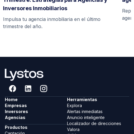
Inversores Inmobiliarios
Repa
agent
Impulsa tu agencia inmobiliaria en el último
trimestre del año.
Home
Herramientas
Empresas
Explora
Inversores
Alertas inmediatas
Agencias
Anuncio inteligente
Localizador de direcciones
Productos
Valora
Captación