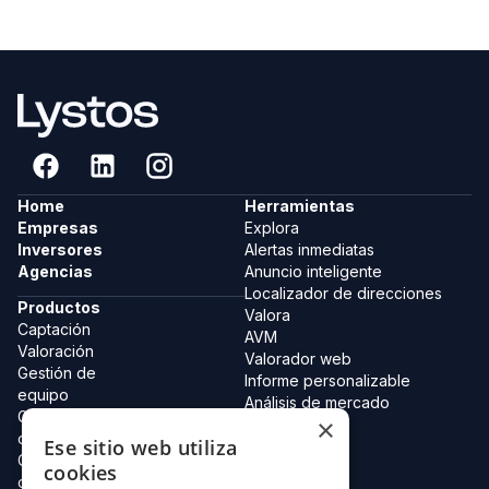
Home
Herramientas
Empresas
Explora
Inversores
Alertas inmediatas
Agencias
Anuncio inteligente
Localizador de direcciones
Productos
Valora
Captación
AVM
Valoración
Valorador web
Gestión de
Informe personalizable
equipo
Análisis de mercado
Gestión de
×
Equipo
carteras
Ese sitio web utiliza
Catastro 2.0
Gestión de
Colecciones
cookies
clientes