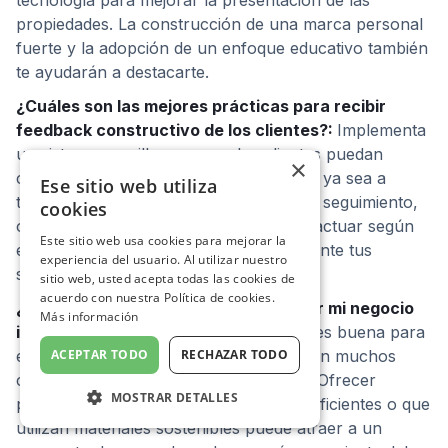
tecnología para mejorar la presentación de las
propiedades. La construcción de una marca personal
fuerte y la adopción de un enfoque educativo también
te ayudarán a destacarte.
¿Cuáles son las mejores prácticas para recibir
feedback constructivo de los clientes?:
Implementa
un sistema sencillo para que los clientes puedan
×
compartir sus experiencias y opiniones, ya sea a
Ese sitio web utiliza
través de encuestas online, llamadas de seguimiento,
cookies
o reuniones en persona. Asegúrate de actuar según
Este sitio web usa cookies para mejorar la
este feedback para mejorar continuamente tus
experiencia del usuario. Al utilizar nuestro
servicios.
sitio web, usted acepta todas las cookies de
acuerdo con nuestra Política de cookies.
¿Cómo puede la sostenibilidad mejorar mi negocio
Más información
inmobiliario?:
La sostenibilidad no solo es buena para
ACEPTAR TODO
RECHAZAR TODO
el planeta, sino que también resuena con muchos
compradores y vendedores modernos. Ofrecer
MOSTRAR DETALLES
propiedades que son energéticamente eficientes o que
utilizan materiales sostenibles puede atraer a un
COOKIES ESTRICTAMENTE
NECESARIAS